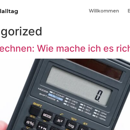
lalltag
Willkommen
gorized
echnen: Wie mache ich es ric